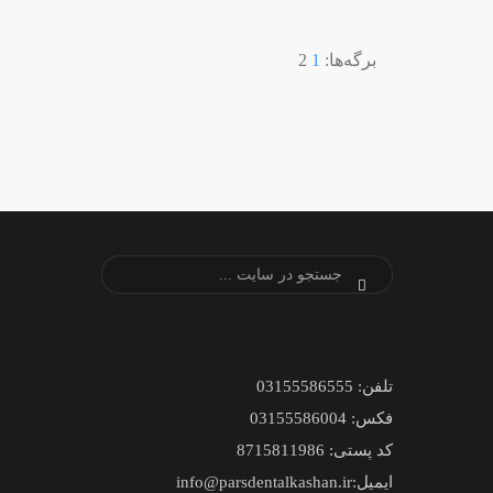
برگه‌ها:
1
2
تلفن: 03155586555
فکس: 03155586004
کد پستی: 8715811986
ایمیل:info@parsdentalkashan.ir