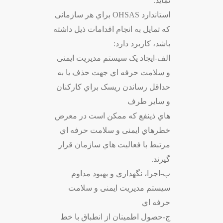
نماید.
استاندارد OHSAS براي هر سازمانی
که تمایل به انجام اقدامات ذیل داشته
باشد، کاربرد دارد:
الف-ایجاد یک سیستم مدیریت ایمنی
و سلامت حرفه اي جهت حذف یا به
حداقل رساندن ریسک براي کارکنان
و سایر طرف
هاي ذینفع که ممکن است در معرض
خطرهاي ایمنی و سلامت حرفه اي
مرتبط با فعالیت هاي سازمان قرار
گیرند.
ب-اجرا، نگهداري و بهبود مداوم
سیستم مدیریت ایمنی و سلامت
حرفه اي
ج-حصول اطمینان از انطباق با خط