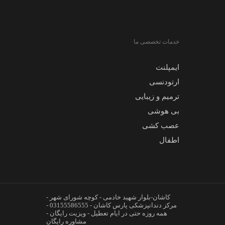
خدمات تخصصی ما
ایمپلنت
ارتودنسی
ترمیم و زیبایی
بی هوشی
عصب کشی
اطفال
کاشان-بلوار شهید خادمی - کوچه شورای شهر -
مرکز دندانپزشکی پارس کاشان - 03155586555 -
همه روزه حتی در ایام تعطیل - ویزیت رایگان -
مشاوره رایگان